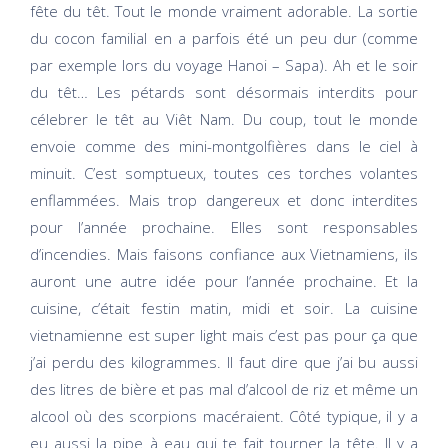
fête du têt. Tout le monde vraiment adorable. La sortie
du cocon familial en a parfois été un peu dur (comme
par exemple lors du voyage Hanoi – Sapa). Ah et le soir
du têt… Les pétards sont désormais interdits pour
célebrer le têt au Viêt Nam. Du coup, tout le monde
envoie comme des mini-montgolfières dans le ciel à
minuit. C’est somptueux, toutes ces torches volantes
enflammées. Mais trop dangereux et donc interdites
pour l’année prochaine. Elles sont responsables
d’incendies. Mais faisons confiance aux Vietnamiens, ils
auront une autre idée pour l’année prochaine. Et la
cuisine, c’était festin matin, midi et soir. La cuisine
vietnamienne est super light mais c’est pas pour ça que
j’ai perdu des kilogrammes. Il faut dire que j’ai bu aussi
des litres de bière et pas mal d’alcool de riz et même un
alcool où des scorpions macéraient. Côté typique, il y a
eu aussi la pipe à eau qui te fait tourner la tête. Il y a