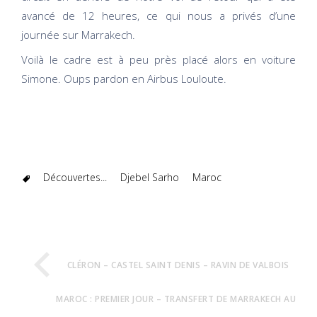
avancé de 12 heures, ce qui nous a privés d’une
journée sur Marrakech.
Voilà le cadre est à peu près placé alors en voiture
Simone. Oups pardon en Airbus Louloute.
Découvertes...
Djebel Sarho
Maroc
CLÉRON – CASTEL SAINT DENIS – RAVIN DE VALBOIS
MAROC : PREMIER JOUR – TRANSFERT DE MARRAKECH AU