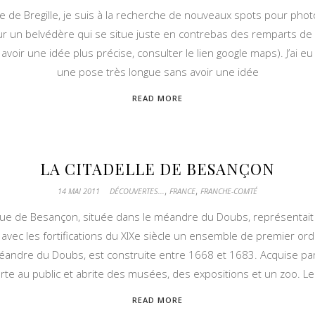
e de Bregille, je suis à la recherche de nouveaux spots pour photog
sur un belvédère qui se situe juste en contrebas des remparts de la
avoir une idée plus précise, consulter le lien google maps). J’ai e
une pose très longue sans avoir une idée
READ MORE
LA CITADELLE DE BESANÇON
,
,
14 MAI 2011
DÉCOUVERTES...
FRANCE
FRANCHE-COMTÉ
que de Besançon, située dans le méandre du Doubs, représentai
avec les fortifications du XIXe siècle un ensemble de premier ordr
andre du Doubs, est construite entre 1668 et 1683. Acquise par la
te au public et abrite des musées, des expositions et un zoo. Le 
READ MORE