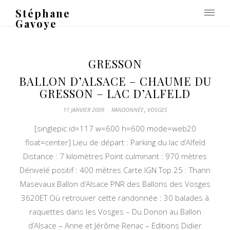
Stéphane
Gavoye
GRESSON
BALLON D’ALSACE – CHAUME DU
GRESSON – LAC D’ALFELD
,
11 JANVIER 2009
RANDONNÉE
VOSGES
[singlepic id=117 w=600 h=600 mode=web20
float=center] Lieu de départ : Parking du lac d’Alfeld
Distance : 7 kilomètres Point culminant : 970 mètres
Dénivelé positif : 400 mètres Carte IGN Top 25 : Thann
Masevaux Ballon d’Alsace PNR des Ballons des Vosges
3620ET Où retrouver cette randonnée : 30 balades à
raquettes dans les Vosges – Du Donon au Ballon
d’Alsace – Anne et Jérôme Renac – Editions Didier