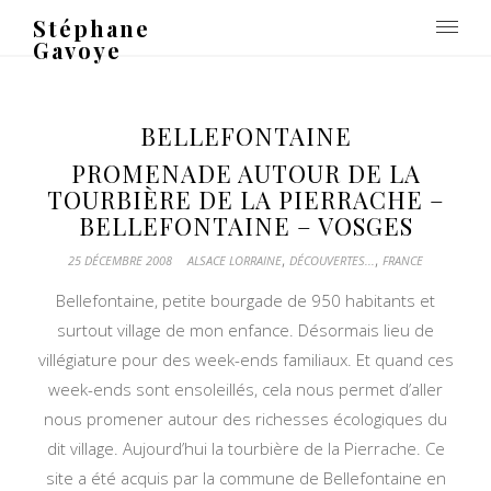
Stéphane
Gavoye
BELLEFONTAINE
PROMENADE AUTOUR DE LA
TOURBIÈRE DE LA PIERRACHE –
BELLEFONTAINE – VOSGES
,
,
25 DÉCEMBRE 2008
ALSACE LORRAINE
DÉCOUVERTES...
FRANCE
Bellefontaine, petite bourgade de 950 habitants et
surtout village de mon enfance. Désormais lieu de
villégiature pour des week-ends familiaux. Et quand ces
week-ends sont ensoleillés, cela nous permet d’aller
nous promener autour des richesses écologiques du
dit village. Aujourd’hui la tourbière de la Pierrache. Ce
site a été acquis par la commune de Bellefontaine en