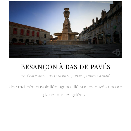
BESANÇON À RAS DE PAVÉS
,
,
17 FÉVRIER 2015
DÉCOUVERTES...
FRANCE
FRANCHE-COMTÉ
Une matinée ensoleillée agenouillé sur les pavés encore
glacés par les gelées…