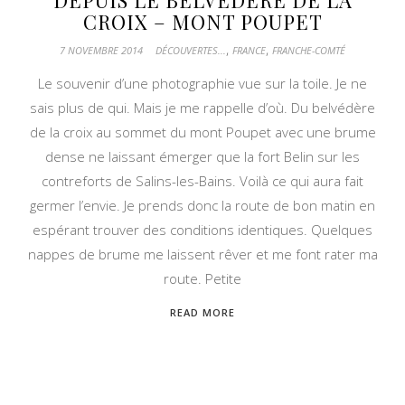
DEPUIS LE BELVÉDÈRE DE LA
CROIX – MONT POUPET
,
,
7 NOVEMBRE 2014
DÉCOUVERTES...
FRANCE
FRANCHE-COMTÉ
Le souvenir d’une photographie vue sur la toile. Je ne
sais plus de qui. Mais je me rappelle d’où. Du belvédère
de la croix au sommet du mont Poupet avec une brume
dense ne laissant émerger que la fort Belin sur les
contreforts de Salins-les-Bains. Voilà ce qui aura fait
germer l’envie. Je prends donc la route de bon matin en
espérant trouver des conditions identiques. Quelques
nappes de brume me laissent rêver et me font rater ma
route. Petite
READ MORE