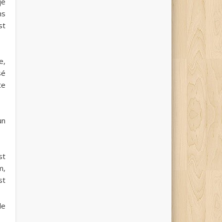
je
ns
st
e,
sé
te
un
st
m,
st
le