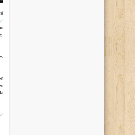
té
ur
au
e.
es
on
en
la
ur