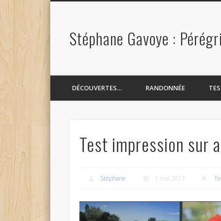
Stéphane Gavoye : Pérégr
book
Twitter
Pinterest
Flickr
Vimeo
DÉCOUVERTES…
RANDONNÉE
TE
Test impression sur 
Stéphane
1 mai 2013
Te