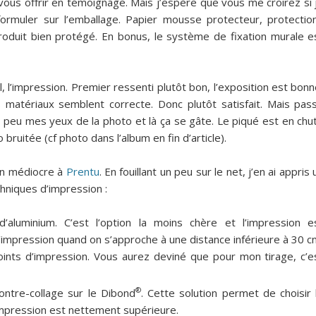
 vous offrir en témoignage. Mais j’espère que vous me croirez si 
formuler sur l’emballage. Papier mousse protecteur, protectio
produit bien protégé. En bonus, le système de fixation murale e
, l’impression. Premier ressenti plutôt bon, l’exposition est bonn
s matériaux semblent correcte. Donc plutôt satisfait. Mais pas
 peu mes yeux de la photo et là ça se gâte. Le piqué est en chu
 bruitée (cf photo dans l’album en fin d’article).
ion médiocre à
Prentu
. En fouillant un peu sur le net, j’en ai appris 
chniques d’impression :
 d’aluminium. C’est l’option la moins chère et l’impression e
’impression quand on s’approche à une distance inférieure à 30 c
ints d’impression. Vous aurez deviné que pour mon tirage, c’e
®
ontre-collage sur le Dibond
. Cette solution permet de choisir 
’impression est nettement supérieure.