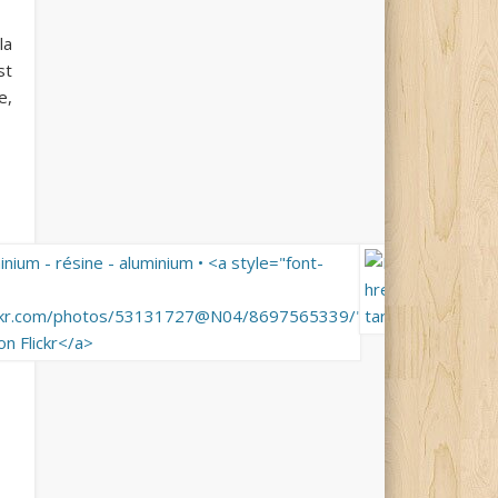
la
st
e,