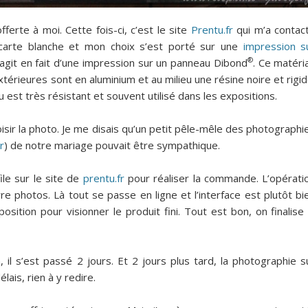
ferte à moi. Cette fois-ci, c’est le site
Prentu.fr
qui m’a contac
s carte blanche et mon choix s’est porté sur une
impression s
®
s’agit en fait d’une impression sur un panneau Dibond
. Ce matéri
térieures sont en aluminium et au milieu une résine noire et rigid
 est très résistant et souvent utilisé dans les expositions.
choisir la photo. Je me disais qu’un petit pêle-mêle des photographi
r
) de notre mariage pouvait être sympathique.
file sur le site de
prentu.fr
pour réaliser la commande. L’opérati
e photos. Là tout se passe en ligne et l’interface est plutôt bi
osition pour visionner le produit fini. Tout est bon, on finalise 
 il s’est passé 2 jours. Et 2 jours plus tard, la photographie s
lais, rien à y redire.