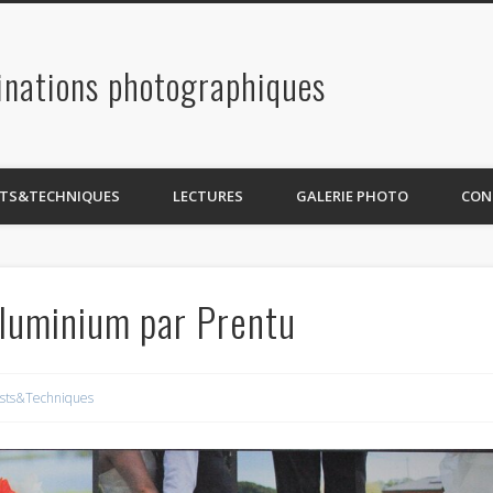
inations photographiques
STS&TECHNIQUES
LECTURES
GALERIE PHOTO
CON
aluminium par Prentu
sts&Techniques