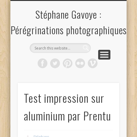
TESTS&TECHNIQUES
GALERIE PHOTO
DÉCOUVERTES…
RANDONNÉE
LECTURES
CONTACT
Stéphane Gavoye :
Pérégrinations photographiques
Test impression sur
aluminium par Prentu
Stéphane