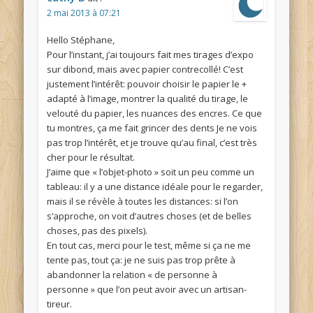
2 mai 2013 à 07:21
Hello Stéphane,
Pour l’instant, j’ai toujours fait mes tirages d’expo
sur dibond, mais avec papier contrecollé! C’est
justement l’intérêt: pouvoir choisir le papier le +
adapté à l’image, montrer la qualité du tirage, le
velouté du papier, les nuances des encres. Ce que
tu montres, ça me fait grincer des dents Je ne vois
pas trop l’intérêt, et je trouve qu’au final, c’est très
cher pour le résultat.
J’aime que « l’objet-photo » soit un peu comme un
tableau: il y a une distance idéale pour le regarder,
mais il se révèle à toutes les distances: si l’on
s’approche, on voit d’autres choses (et de belles
choses, pas des pixels).
En tout cas, merci pour le test, même si ça ne me
tente pas, tout ça: je ne suis pas trop prête à
abandonner la relation « de personne à
personne » que l’on peut avoir avec un artisan-
tireur.