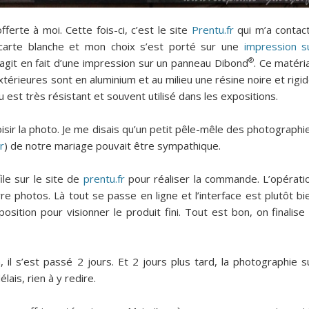
ferte à moi. Cette fois-ci, c’est le site
Prentu.fr
qui m’a contac
s carte blanche et mon choix s’est porté sur une
impression s
®
s’agit en fait d’une impression sur un panneau Dibond
. Ce matéri
térieures sont en aluminium et au milieu une résine noire et rigid
 est très résistant et souvent utilisé dans les expositions.
choisir la photo. Je me disais qu’un petit pêle-mêle des photographi
r
) de notre mariage pouvait être sympathique.
file sur le site de
prentu.fr
pour réaliser la commande. L’opérati
e photos. Là tout se passe en ligne et l’interface est plutôt bi
osition pour visionner le produit fini. Tout est bon, on finalise 
 il s’est passé 2 jours. Et 2 jours plus tard, la photographie s
lais, rien à y redire.