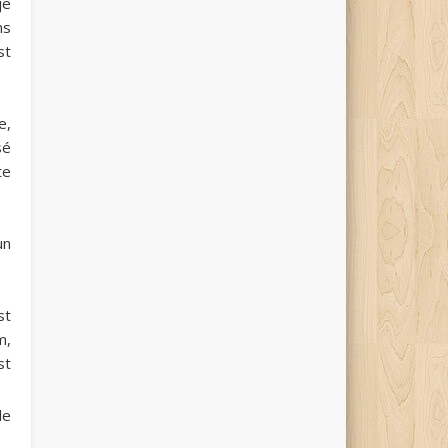
je
ns
st
e,
sé
te
un
st
m,
st
le