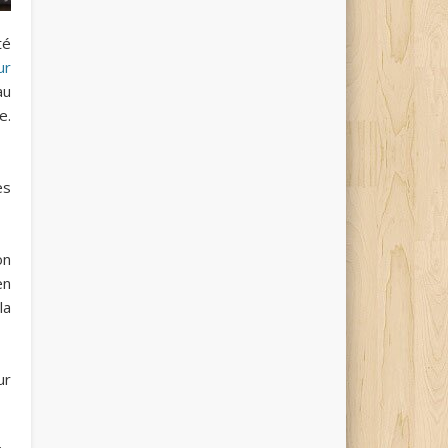
té
ur
au
e.
es
on
en
la
ur