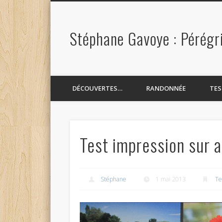
Stéphane Gavoye : Pérégr
book
Twitter
Pinterest
Flickr
Vimeo
DÉCOUVERTES…
RANDONNÉE
TE
Test impression sur 
Stéphane
1 mai 2013
Te