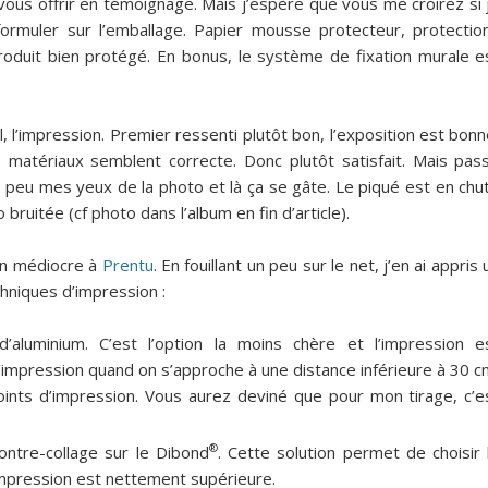
 vous offrir en témoignage. Mais j’espère que vous me croirez si 
formuler sur l’emballage. Papier mousse protecteur, protectio
produit bien protégé. En bonus, le système de fixation murale e
, l’impression. Premier ressenti plutôt bon, l’exposition est bonn
s matériaux semblent correcte. Donc plutôt satisfait. Mais pas
 peu mes yeux de la photo et là ça se gâte. Le piqué est en chu
 bruitée (cf photo dans l’album en fin d’article).
ion médiocre à
Prentu
. En fouillant un peu sur le net, j’en ai appris 
chniques d’impression :
 d’aluminium. C’est l’option la moins chère et l’impression e
’impression quand on s’approche à une distance inférieure à 30 c
ints d’impression. Vous aurez deviné que pour mon tirage, c’e
®
ontre-collage sur le Dibond
. Cette solution permet de choisir 
’impression est nettement supérieure.