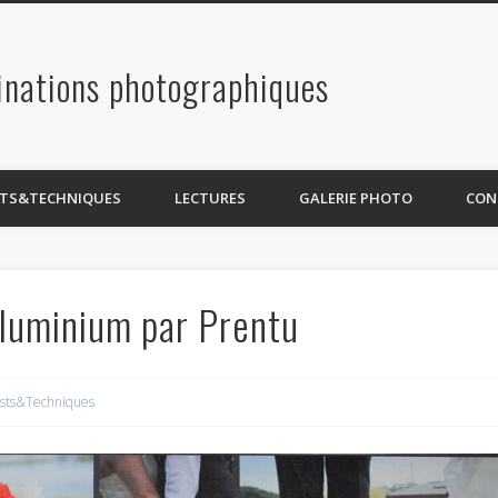
inations photographiques
STS&TECHNIQUES
LECTURES
GALERIE PHOTO
CON
aluminium par Prentu
sts&Techniques