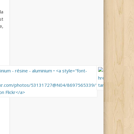
la
st
e,