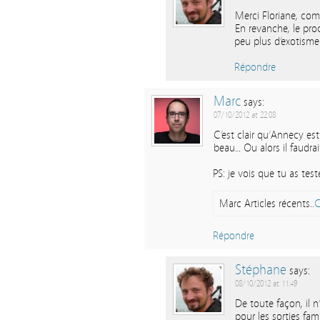
Merci Floriane, co
En revanche, le proc
peu plus d’exotisme
Répondre
Marc
says:
07/10/2012 at 22:08
C’est clair qu’Annecy est
beau… Ou alors il faudrai
PS: je vois que tu as te
Marc Articles récents..
C
Répondre
Stéphane
says:
08/10/2012 at 11:49
De toute façon, il n
pour les sorties fam