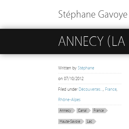
Stéphane Gavoye 
ANNECY (LA
Written by
Stéphane
on
07/10/2012
Filed under
Découvertes...
,
France
,
Rhône-Alpes
Annecy
Canal
France
Haute-Savoie
Lac