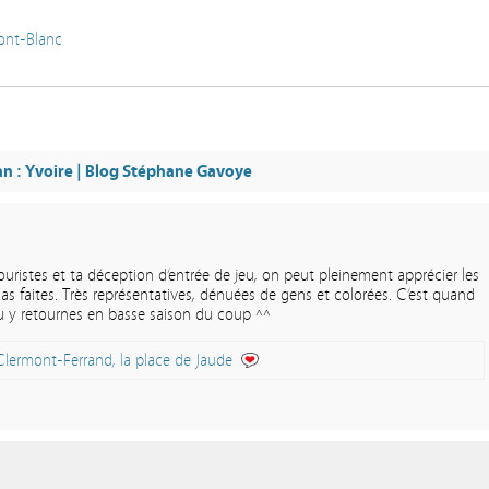
ont-Blanc
an : Yvoire | Blog Stéphane Gavoye
uristes et ta déception d’entrée de jeu, on peut pleinement apprécier les
s faites. Très représentatives, dénuées de gens et colorées. C’est quand
u y retournes en basse saison du coup ^^
Clermont-Ferrand, la place de Jaude