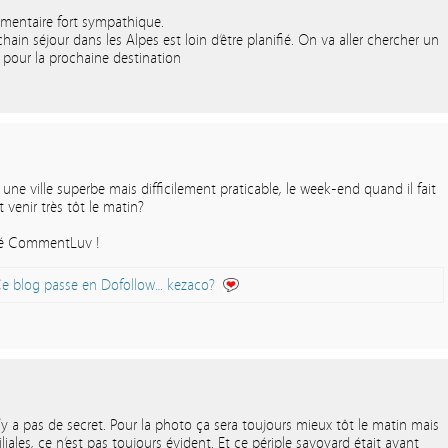
mmentaire fort sympathique.
hain séjour dans les Alpes est loin d’être planifié. On va aller chercher un
 pour la prochaine destination
 une ville superbe mais difficilement praticable, le week-end quand il fait
t venir très tôt le matin?
sté CommentLuv !
e blog passe en Dofollow… kezaco?
’y a pas de secret. Pour la photo ça sera toujours mieux tôt le matin mais
iliales, ce n’est pas toujours évident. Et ce périple savoyard était avant