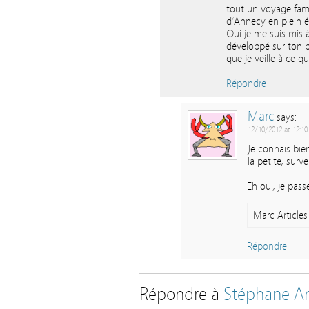
tout un voyage famil
d’Annecy en plein ét
Oui je me suis mis
développé sur ton b
que je veille à ce q
Répondre
Marc
says:
12/10/2012 at 12:10
Je connais bie
la petite, surv
Eh oui, je pas
Marc Articles 
Répondre
Répondre à
Stéphane
An