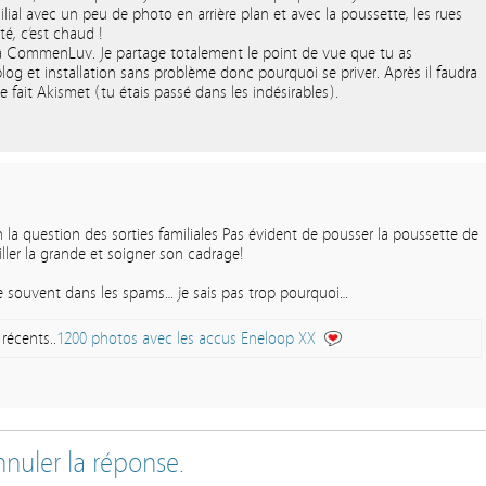
ial avec un peu de photo en arrière plan et avec la poussette, les rues
é, c’est chaud !
 à CommenLuv. Je partage totalement le point de vue que tu as
log et installation sans problème donc pourquoi se priver. Après il faudra
ue fait Akismet (tu étais passé dans les indésirables).
n la question des sorties familiales Pas évident de pousser la poussette de
eiller la grande et soigner son cadrage!
se souvent dans les spams… je sais pas trop pourquoi…
récents..
1200 photos avec les accus Eneloop XX
nuler la réponse.