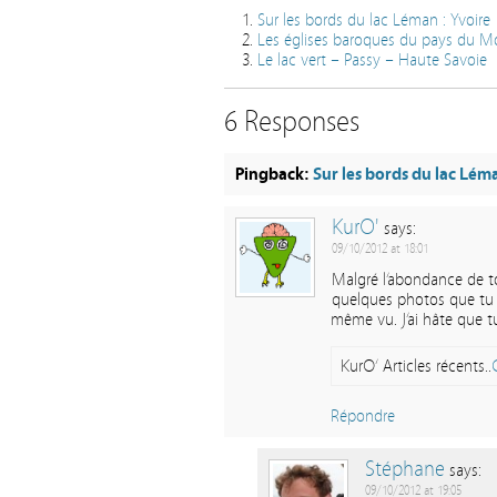
Sur les bords du lac Léman : Yvoire
Les églises baroques du pays du M
Le lac vert – Passy – Haute Savoie
6 Responses
Pingback:
Sur les bords du lac Lém
KurO'
says:
09/10/2012 at 18:01
Malgré l’abondance de to
quelques photos que tu a
même vu. J’ai hâte que t
KurO’ Articles récents..
Répondre
Stéphane
says:
09/10/2012 at 19:05