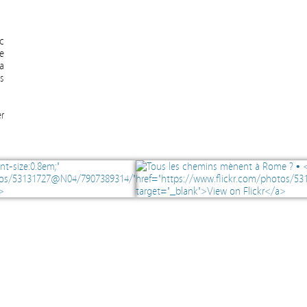
c
e
a
s
r